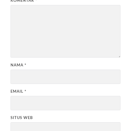
KOMENTAR
*
NAMA
*
EMAIL
*
SITUS WEB