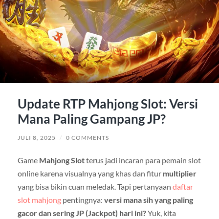
Update RTP Mahjong Slot: Versi
Mana Paling Gampang JP?
JULI 8, 2025
/
0 COMMENTS
Game
Mahjong Slot
terus jadi incaran para pemain slot
online karena visualnya yang khas dan fitur
multiplier
yang bisa bikin cuan meledak. Tapi pertanyaan
daftar
slot mahjong
pentingnya:
versi mana sih yang paling
gacor dan sering JP (Jackpot) hari ini?
Yuk, kita