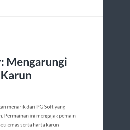
y: Mengarungi
 Karun
n menarik dari PG Soft yang
h. Permainan ini mengajak pemain
eti emas serta harta karun