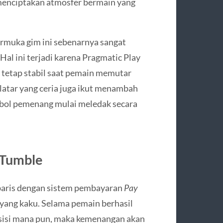
enciptakan atmosfer bermain yang
rmuka gim ini sebenarnya sangat
Hal ini terjadi karena Pragmatic Play
 tetap stabil saat pemain memutar
latar yang ceria juga ikut menambah
bol pemenang mulai meledak secara
 Tumble
baris dengan sistem pembayaran
Pay
 yang kaku. Selama pemain berhasil
sisi mana pun, maka kemenangan akan