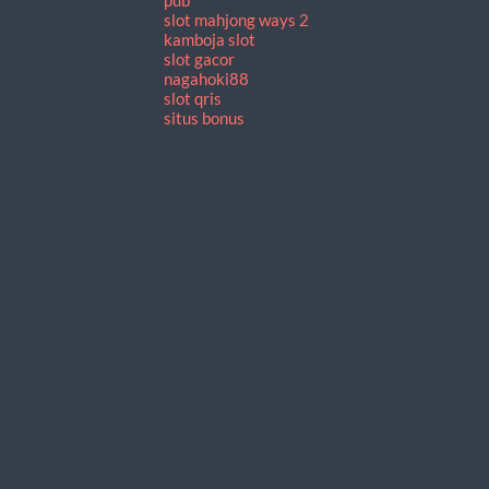
slot mahjong ways 2
kamboja slot
slot gacor
nagahoki88
slot qris
situs bonus