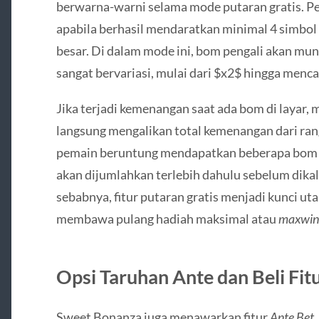
berwarna-warni selama mode putaran gratis. P
apabila berhasil mendaratkan minimal 4 simbol
besar. Di dalam mode ini, bom pengali akan munc
sangat bervariasi, mulai dari $x2$ hingga menca
Jika terjadi kemenangan saat ada bom di layar, m
langsung mengalikan total kemenangan dari ran
pemain beruntung mendapatkan beberapa bom se
akan dijumlahkan terlebih dahulu sebelum dikal
sebabnya, fitur putaran gratis menjadi kunci uta
membawa pulang hadiah maksimal atau
maxwin
Opsi Taruhan Ante dan Beli Fit
Sweet Bonanza juga menawarkan fitur
Ante Bet