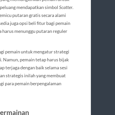
 peluang mendapatkan simbol
Scatter
.
emicu putaran gratis secara alami
sedia juga opsi beli fitur bagi pemain
a harus menunggu putaran reguler
agi pemain untuk mengatur strategi
i. Namun, pemain tetap harus bijak
tap terjaga dengan baik selama sesi
an strategis inilah yang membuat
agi para pemain berpengalaman
 Permainan