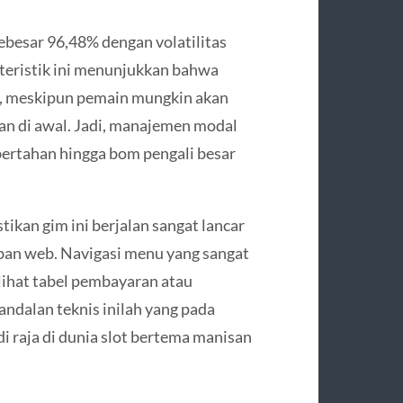
besar 96,48% dengan volatilitas
kteristik ini menunjukkan bahwa
r, meskipun pemain mungkin akan
n di awal. Jadi, manajemen modal
 bertahan hingga bom pengali besar
kan gim ini berjalan sangat lancar
mban web. Navigasi menu yang sangat
lihat tabel pembayaran atau
andalan teknis inilah yang pada
 raja di dunia slot bertema manisan