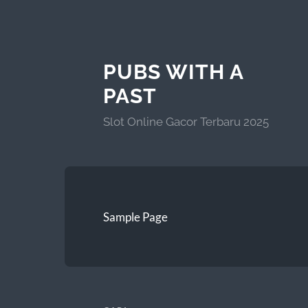
PUBS WITH A
PAST
Slot Online Gacor Terbaru 2025
Sample Page