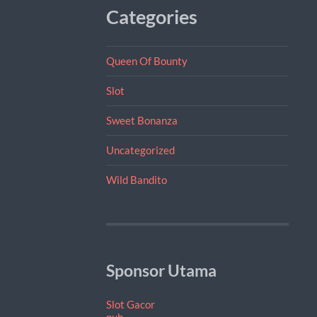
Categories
Queen Of Bounty
Slot
Sweet Bonanza
Uncategorized
Wild Bandito
Sponsor Utama
Slot Gacor
pub