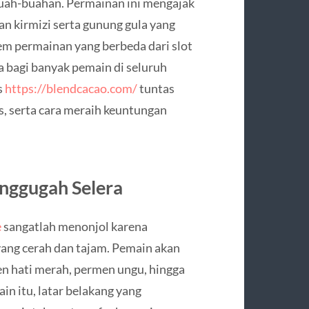
uah-buahan. Permainan ini mengajak
n kirmizi serta gunung gula yang
m permainan yang berbeda dari slot
ma bagi banyak pemain di seluruh
s
https://blendcacao.com/
tuntas
, serta cara meraih keuntungan
nggugah Selera
e
sangatlah menonjol karena
ang cerah dan tajam. Pemain akan
 hati merah, permen ungu, hingga
ain itu, latar belakang yang