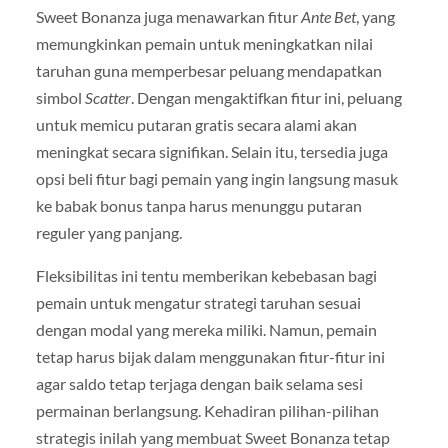
Sweet Bonanza juga menawarkan fitur
Ante Bet
, yang
memungkinkan pemain untuk meningkatkan nilai
taruhan guna memperbesar peluang mendapatkan
simbol
Scatter
. Dengan mengaktifkan fitur ini, peluang
untuk memicu putaran gratis secara alami akan
meningkat secara signifikan. Selain itu, tersedia juga
opsi beli fitur bagi pemain yang ingin langsung masuk
ke babak bonus tanpa harus menunggu putaran
reguler yang panjang.
Fleksibilitas ini tentu memberikan kebebasan bagi
pemain untuk mengatur strategi taruhan sesuai
dengan modal yang mereka miliki. Namun, pemain
tetap harus bijak dalam menggunakan fitur-fitur ini
agar saldo tetap terjaga dengan baik selama sesi
permainan berlangsung. Kehadiran pilihan-pilihan
strategis inilah yang membuat Sweet Bonanza tetap