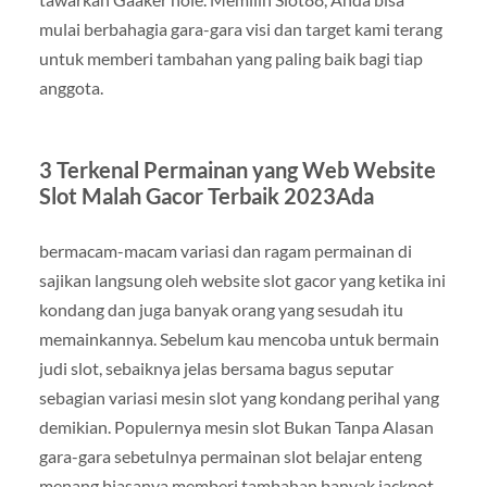
mulai berbahagia gara-gara visi dan target kami terang
untuk memberi tambahan yang paling baik bagi tiap
anggota.
3 Terkenal Permainan yang Web Website
Slot Malah Gacor Terbaik 2023Ada
bermacam-macam variasi dan ragam permainan di
sajikan langsung oleh website slot gacor yang ketika ini
kondang dan juga banyak orang yang sesudah itu
memainkannya. Sebelum kau mencoba untuk bermain
judi slot, sebaiknya jelas bersama bagus seputar
sebagian variasi mesin slot yang kondang perihal yang
demikian. Populernya mesin slot Bukan Tanpa Alasan
gara-gara sebetulnya permainan slot belajar enteng
menang biasanya memberi tambahan banyak jackpot