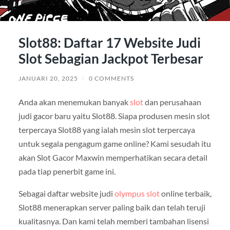
Slot88: Daftar 17 Website Judi
Slot Sebagian Jackpot Terbesar
JANUARI 20, 2025
/
0 COMMENTS
Anda akan menemukan banyak
slot
dan perusahaan
judi gacor baru yaitu Slot88. Siapa produsen mesin slot
terpercaya Slot88 yang ialah mesin slot terpercaya
untuk segala pengagum game online? Kami sesudah itu
akan Slot Gacor Maxwin memperhatikan secara detail
pada tiap penerbit game ini.
Sebagai daftar website judi
olympus slot
online terbaik,
Slot88 menerapkan server paling baik dan telah teruji
kualitasnya. Dan kami telah memberi tambahan lisensi