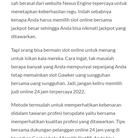
sah berasal dari website Nexus Engine tepercaya untuk
menetapkan keberhasilan regu. Inilah sebabnya
kenapa Anda harus memilih slot online bersama
jackpot besar sehingga Anda bisa nikmati jackpot yang
ditawarkan.
Tapi orang bisa bermain slot online untuk menang
untuk isikan kala mereka. Cara ingat, tak masalah
berapa banyak yang Anda mempunyai sepanjang Anda
tetap memainkan slot Gawker uang sungguhan
bersama uang sungguhan. Jadi, jangan keliru memilih
judi online 24 jam terpercaya 2022.
Metode termudah untuk memperhatikan kebenaran
didalam tawaran profesi terupdate yaitu bersama
memperhatikan kualitas profesi yang ditawarkan. Tipe
bersama dukungan pelanggan online 24 jam yang di
tawarkan Gaaker hole. Memilih Slot88, Anda bisa